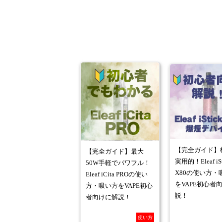
【完全ガイド】
【完全ガイド】最大
実用的！Eleaf iSt
50W手軽でパワフル！
X80の使い方・
Eleaf iCita PROの使い
をVAPE初心者
方・吸い方をVAPE初心
説！
者向けに解説！
使い方