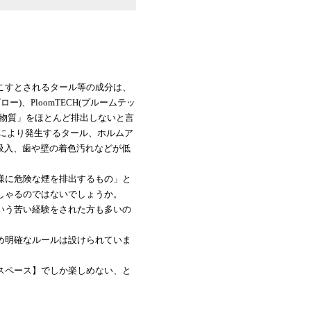
こすとされるタール等の成分は、
)、PloomTECH(プルームテッ
害物質」をほとんど排出しないと言
焼により発生するタール、ホルムア
吸入、歯や壁の着色汚れなどが低
様に危険な煙を排出するもの」と
しゃるのではないでしょうか。
いう苦い経験をされた方も多いの
め明確なルールは設けられていま
。
スペース】でしか楽しめない、と