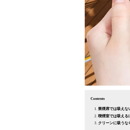
Contents
禁煙席では吸えな
喫煙室では吸える
クリーンに吸うならvap