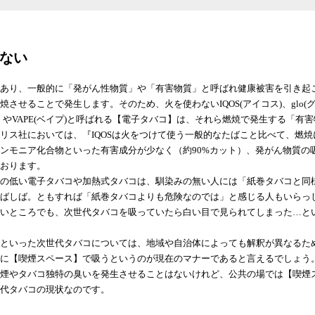
ない
あり、一般的に「発がん性物質」や「有害物質」と呼ばれ健康被害を引き起
せることで発生します。そのため、火を使わないIQOS(アイコス)、glo(グロー
】やVAPE(ベイプ)と呼ばれる【電子タバコ】は、それら燃焼で発生する「有
リス社においては、『IQOSは火をつけて使う一般的なたばこと比べて、燃
ンモニア化合物といった有害成分が少なく（約90%カット）、発がん物質の
おります。
の低い電子タバコや加熱式タバコは、馴染みの無い人には「紙巻タバコと同
ばしば。ともすれば「紙巻タバコよりも危険なのでは」と感じる人もいらっ
いところでも、次世代タバコを吸っていたら白い目で見られてしまった…と
といった次世代タバコについては、地域や自治体によっても解釈が異なるた
様に【喫煙スペース】で吸うというのが現在のマナーであると言えるでしょう
煙やタバコ独特の臭いを発生させることはないけれど、公共の場では【喫煙
代タバコの現状なのです。