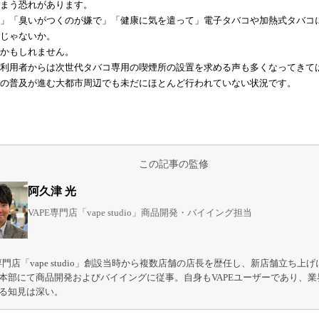
まう恐れがあります。
」「臭いがつくのが嫌で」「健康に気を遣って」電子タバコや加熱式タバコ
じゃないか。
かもしれません。
利用者からは次世代タバコ専用の喫煙所の設置を求める声も多くなってきて
の普及が進む大都市周辺でも未だにほとんど行われていない状況です。
この記事の監修
阿久津 光
VAPE専門店「vape studio」商品開発・バイイング担当
E専門店「vape studio」創設当時から複数店舗の店長を歴任し、新店舗立ち上
本部にて商品開発およびバイイングに従事。自身もVAPEユーザーであり、業
る知見は深い。