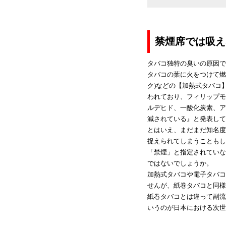
禁煙席では吸え
タバコ独特の臭いの原因で
タバコの葉に火をつけて燃焼さ
ク)などの【加熱式タバコ
われており、フィリップモ
ルデヒド、一酸化炭素、ア
減されている』と発表して
とはいえ、まだまだ知名度
捉えられてしまうこともし
「禁煙」と指定されていな
ではないでしょうか。
加熱式タバコや電子タバコ
せんが、紙巻タバコと同
紙巻タバコとは違って副流
いうのが日本における次世