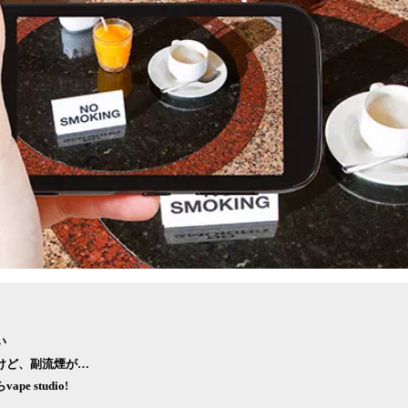
い
けど、副流煙が…
e studio!