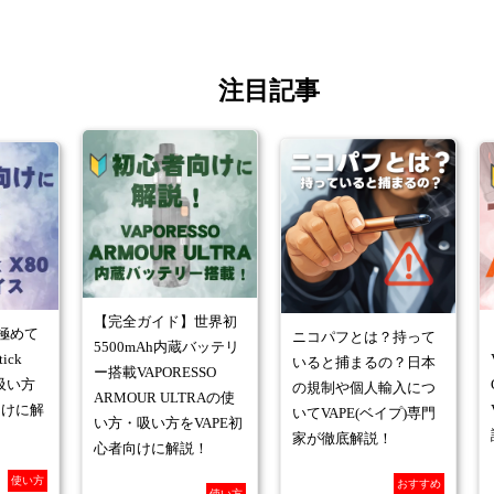
注目記事
【完全ガイド】世界初
極めて
ニコパフとは？持って
5500mAh内蔵バッテリ
ick
いると捕まるの？日本
ー搭載VAPORESSO
吸い方
の規制や個人輸入につ
ARMOUR ULTRAの使
向けに解
いてVAPE(ベイプ)専門
い方・吸い方をVAPE初
家が徹底解説！
心者向けに解説！
使い方
おすすめ
使い方