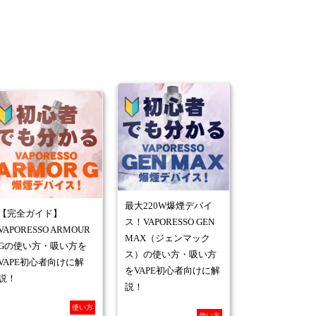
最大220W爆煙デバイ
【完全ガイド】
ス！VAPORESSO GEN
VAPORESSO ARMOUR
MAX（ジェンマック
Gの使い方・吸い方を
ス）の使い方・吸い方
VAPE初心者向けに解
をVAPE初心者向けに解
説！
説！
使い方
使い方