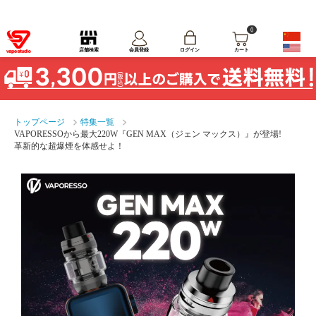
0
ログイン
店舗検索
会員登録
カート
トップページ
特集一覧
VAPORESSOから最大220W『GEN MAX（ジェン マックス）』が登場!
革新的な超爆煙を体感せよ！