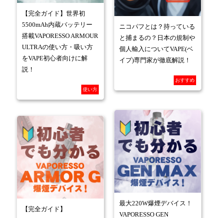
【完全ガイド】世界初
5500mAh内蔵バッテリー
ニコパフとは？持っている
搭載VAPORESSO ARMOUR
と捕まるの？日本の規制や
ULTRAの使い方・吸い方
個人輸入についてVAPE(ベ
をVAPE初心者向けに解
イプ)専門家が徹底解説！
説！
おすすめ
使い方
最大220W爆煙デバイス！
【完全ガイド】
VAPORESSO GEN