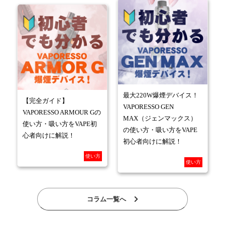
最大220W爆煙デバイス！
【完全ガイド】
VAPORESSO GEN
VAPORESSO ARMOUR Gの
MAX（ジェンマックス）
使い方・吸い方をVAPE初
の使い方・吸い方をVAPE
心者向けに解説！
初心者向けに解説！
使い方
使い方
コラム一覧へ