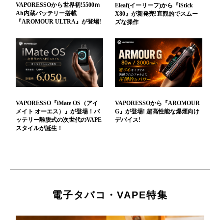
VAPORESSOから世界初!5500ｍ
Eleaf(イーリーフ)から『iStick
Ah内蔵バッテリー搭載
X80』が新発売!直観的でスムー
『AROMOUR ULTRA』が登場!
ズな操作
VAPORESSO『iMate OS（アイ
VAPORESSOから『AROMOUR
メイト オーエス）』が登場！バ
G』が登場! 超高性能な爆煙向け
ッテリー離脱式の次世代のVAPE
デバイス!
スタイルが誕生！
電子タバコ・VAPE特集