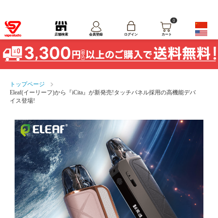
0
ログイン
店舗検索
会員登録
カート
トップページ
Eleaf(イーリーフ)から『iCita』が新発売!タッチパネル採用の高機能デバ
イス登場!