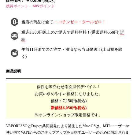
￥6,050
(税込)
販売価格：
605
ポイント
獲得ポイント：
当店の商品は全て
ニコチンゼロ・タールゼロ！
税込3,300円以上のご購入で
送料無料！
(通常送料550円)
詳
細
午前11時までのご注文・決済なら
当日発送！
(土日祝を除
く)
商品説明
個性を際立たせる次世代デバイス！
お買い求めやすい価格になりました。
価格：7,150円(税込)
新価格6,050円(税込)
※オンラインショップ限定価格です。
VAPORESSOとDojoの共同開発により誕生したMate OSは、MTLユーザーや
使い捨てVAPEからのステップアップを目指すユーザーのために設計されま