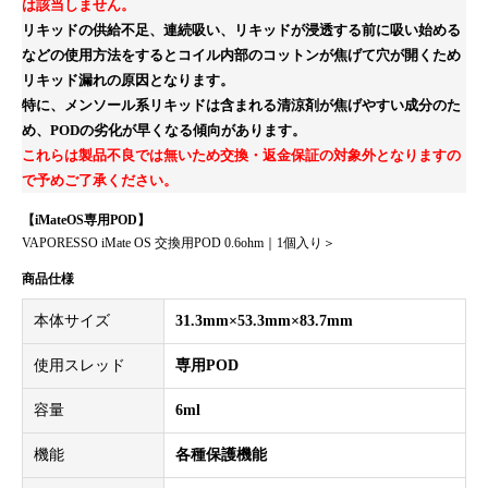
は該当しません。
リキッドの供給不足、連続吸い、リキッドが浸透する前に吸い始める
などの使用方法をするとコイル内部のコットンが焦げて穴が開くため
リキッド漏れの原因となります。
特に、メンソール系リキッドは含まれる清涼剤が焦げやすい成分のた
め、PODの劣化が早くなる傾向があります。
これらは製品不良では無いため交換・返金保証の対象外となりますの
で予めご了承ください。
【iMateOS専用POD】
VAPORESSO iMate OS 交換用POD 0.6ohm｜1個入り＞
商品仕様
本体サイズ
31.3mm×53.3mm×83.7mm
使用スレッド
専用POD
お買い物を続ける
カートへ進む
容量
6ml
機能
各種保護機能