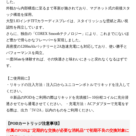
した。
外観から内部構造に至るまで革新が施されており、マグネット式の前後スタ
ック構造を採用。
大型1.83インチTFTカラーディスプレイは、スタイリッシュな壁紙と高い視
認性を両立しています。
さらに、独自の「COREX Smoothテクノロジー」により、これまでにないほ
ど豊かで滑らかなフレーバーを実現しました。
高密度の1200mAhバッテリーと2A急速充電にも対応しており、使い勝手と
パフォーマンスを両立。
一度iMateを体験すれば、その快適さと味わいにきっと戻れなくなるはずで
す。
【ご使用前に】
・リキッドの注入方法：注入口からユニコーンボトルでリキッドを注入して
ください。
※新品のPODをご利用の際はリキッドを充填後5～10分程コイルに充分浸
透させてから通電させてください。 ・充電方法：ACアダプターで充電をす
る際は、出力「5V/2A」以内のものをご利用ください。
【PODカートリッジ注意事項】
付属のPODは"定期的な交換が必要な消耗品”で初期不良の交換対象に