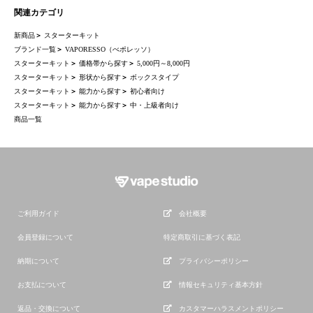
関連カテゴリ
新商品
＞
スターターキット
ブランド一覧
＞
VAPORESSO（べポレッソ）
スターターキット
＞
価格帯から探す
＞
5,000円～8,000円
スターターキット
＞
形状から探す
＞
ボックスタイプ
スターターキット
＞
能力から探す
＞
初心者向け
スターターキット
＞
能力から探す
＞
中・上級者向け
商品一覧
ご利用ガイド
会社概要
会員登録について
特定商取引に基づく表記
納期について
プライバシーポリシー
お支払について
情報セキュリティ基本方針
返品・交換について
カスタマーハラスメントポリシー