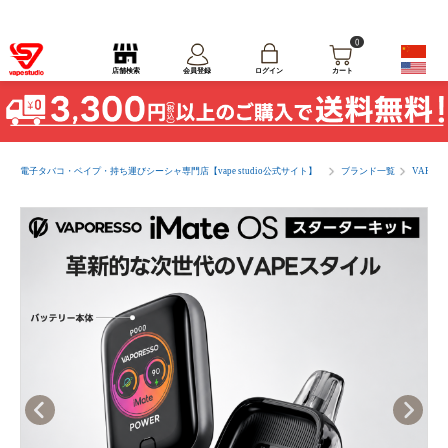
0
ログイン
店舗検索
会員登録
カート
電子タバコ・ベイプ・持ち運びシーシャ専門店【vape studio公式サイト】
ブランド一覧
VAPO