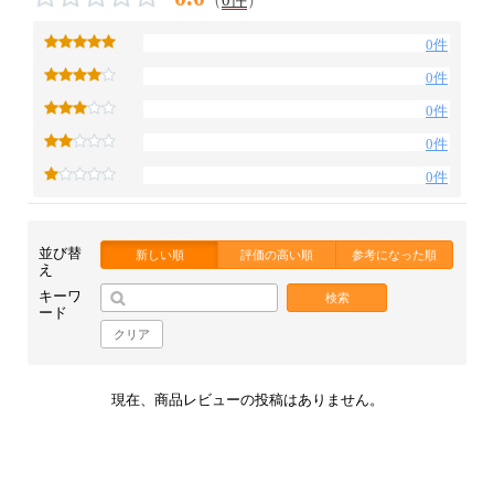
0件
0件
0件
0件
0件
並び替
新しい順
評価の高い順
参考になった順
え
キーワ
検索
ード
クリア
現在、商品レビューの投稿はありません。