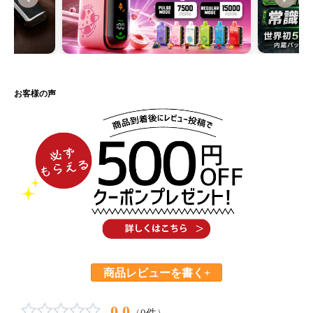
お客様の声
商品レビューを書く+
0.0
（
0件
）