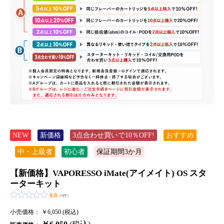
NEW
新価格
3点合わせ買いで10％OFF!
おすすめ
中・上級者
初心者
保証期間3か月
【新価格】VAPORESSO iMate(アイメイト) OS スタ
ーターキット
0.0
（0件）
小売価格：
￥6,050 (税込)