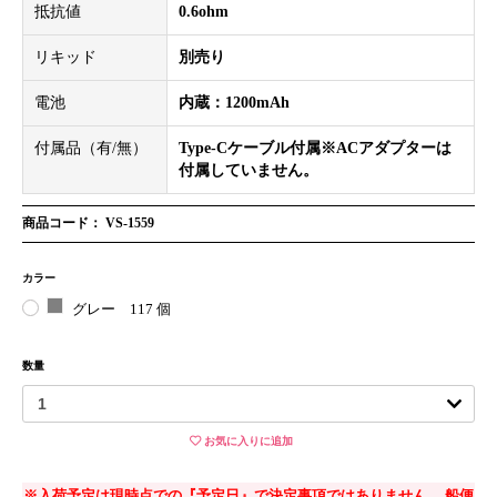
抵抗値
0.6ohm
リキッド
別売り
電池
内蔵：1200mAh
付属品（有/無）
Type-Cケーブル付属※ACアダプターは
付属していません。
商品コード： VS-1559
カラー
グレー
117 個
数量
お気に入りに追加
※入荷予定は現時点での『予定日』で決定事項ではありません。 船便