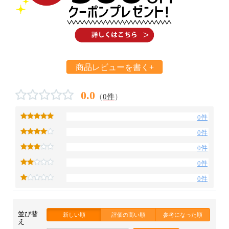
商品レビューを書く+
0.0
（
0件
）
0件
0件
0件
0件
0件
並び替
新しい順
評価の高い順
参考になった順
え