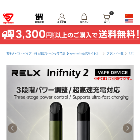
0
ログイン
店舗検索
会員登録
カート
電子タバコ・ベイプ・持ち運びシーシャ専門店【vape studio公式サイト】
ブランド一覧
RELX(