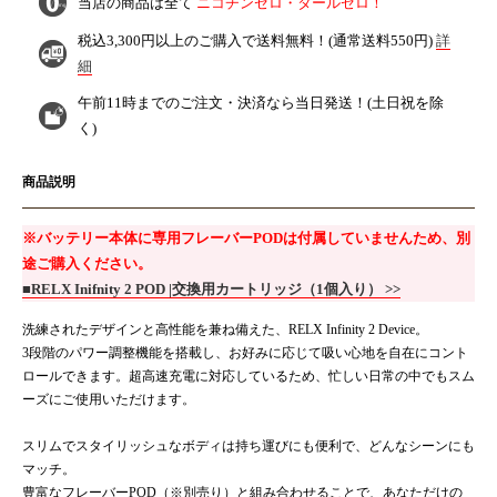
当店の商品は全て
ニコチンゼロ・タールゼロ！
税込3,300円以上のご購入で
送料無料！
(通常送料550円)
詳
細
午前11時までのご注文・決済なら
当日発送！
(土日祝を除
く)
商品説明
※バッテリー本体に専用フレーバーPODは付属していませんため、別
途ご購入ください。
■RELX Inifnity 2 POD |交換用カートリッジ（1個入り） >>
洗練されたデザインと高性能を兼ね備えた、RELX Infinity 2 Device。
3段階のパワー調整機能を搭載し、お好みに応じて吸い心地を自在にコント
ロールできます。超高速充電に対応しているため、忙しい日常の中でもスム
ーズにご使用いただけます。
スリムでスタイリッシュなボディは持ち運びにも便利で、どんなシーンにも
マッチ。
豊富なフレーバーPOD（※別売り）と組み合わせることで、あなただけの