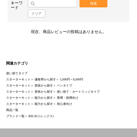
キーワ
検索
ード
クリア
現在、商品レビューの投稿はありません。
関連カテゴリ
使い捨てタイプ
スターターキット
＞
価格帯から探す
＞
5,000円～8,000円
スターターキット
＞
形状から探す
＞
ペンタイプ
スターターキット
＞
形状から探す
＞
使い捨て・カートリッジタイプ
スターターキット
＞
能力から探す
＞
禁煙・節煙向け
スターターキット
＞
能力から探す
＞
初心者向け
商品一覧
ブランド一覧
＞
RELX(リレックス)