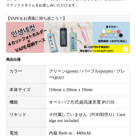
リラックスタイムをお楽しみいただけます。
【VAPEをお洒落に持ち歩こう！】
商品仕様
カラー
グリーン(green) / パープル(purple) / グレ
ー(gray)
本体サイズ
110mm x 20mm x 10mm
機能
オートパフ方式|超高速充電 約15分
リキッド
※付属していません（POD別売り）Cartr
idge not included
電池
内蔵 Built-in：440mAh