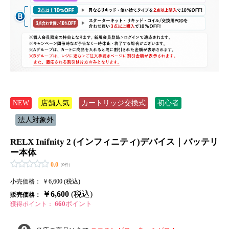
NEW
店舗人気
カートリッジ交換式
初心者
法人対象外
RELX Inifnity 2 (インフィニティ)デバイス｜バッテリ
ー本体
0.0
（0件）
小売価格：
￥6,600 (税込)
￥6,600
(税込)
販売価格：
660
ポイント
獲得ポイント：