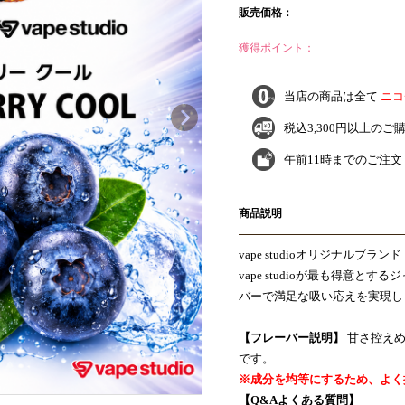
販売価格：
獲得ポイント：
当店の商品は全て
ニコ
税込3,300円以上のご
午前11時までのご注
商品説明
vape studioオリジナルブランド
vape studioが最も得意とする
バーで満足な吸い応えを実現し
【フレーバー説明】
甘さ控えめ
です。
※成分を均等にするため、よく
【Q&Aよくある質問】