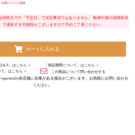
喉を傷める可能性があります。また、高出力デバイスではコイルが焦げやす
お気に入りに追加
は注意が必要です。
は現時点での『予定日』で決定事項ではありません。 船便や港の混雑状況
?
で遅延する可能性がございますので予めご了承ください。
ります。
な味わいとVAPE史上最大級の爽快感で、満足な吸い応えと飽きない王
カートに入れる
ル無し）
レーバーに「ホットショット」の刺激を足した吸い応え抜群な味わいで
Q＆A」はこちら ＞
「保証期間について」はこちら ＞
て」はこちら ＞
この商品について問い合わせする
apestudio各店舗に在庫がある場合がございます。お気軽にお問い合わせ
ください。
酸味のアップルに爽快なメンソールを感じるフレーバーです。
強メンソールの爽快感で後味もスッキリなフレーバーです。
ドライレモンに強メンソールの爽快感を足したフレーバーです。
ドリンクと強メンソールに程よい甘味を感じるフレーバーです。