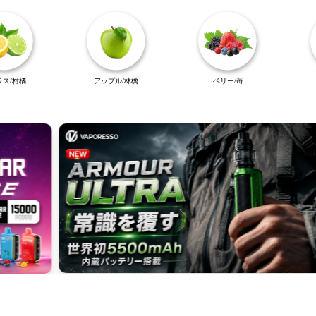
是非、HOT SHOT LIQU
今までのメンソールリキッドで
いを楽しめます！
ラス/柑橘
アップル/林檎
ベリー/苺