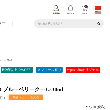
0
カート
会員登録
ログイン
リー
クール 30ml
B:2点以上10％OFF!
メンソール有り
vapestudioオリジナル
UID ブルーベリークール 30ml
3件）
商品レビューを見る
￥2,750 (税込)