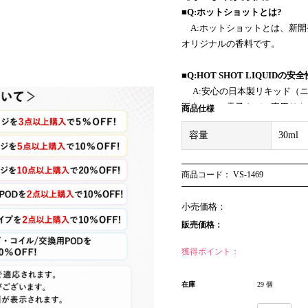
■Q:ホットショットとは?
A:ホットショットとは、新開発の
オリジナルの香料です。
■Q:HOT SHOT LIQUIDの安
A:安心の日本製リキッド（ニ
国内No.1の電子タバコ専用
商品仕様
オリティで質の高いフレーバー
容量
30ml
■Q:HOT SHOT LIQUIDの吸
A:喉に超刺激的なストロング
商品コード： VS-1469
ホットショットと最強メンソー
ます。
小売価格：
喉にガツンとくるクールな刺激
販売価格：
■Q:相性がいいVAPEデバイスは
獲得ポイント：
A:基本的にどのVAPEデバイス
バイスが最もおすすめです。
在庫
29 個
HOT SHOT LIQUIDは