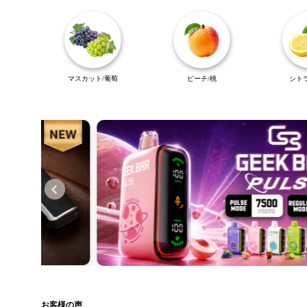
マスカット/葡萄
ピーチ/桃
シト
お客様の声