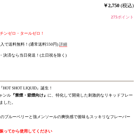
￥2,750
(税込)
275
ポイント
チンゼロ・タールゼロ！
購入で
送料無料！
(通常送料550円)
詳細
文・決済なら
当日発送！
(土日祝を除く)
『HOT SHOT LIQUID』誕生！
ジャンル
『禁煙・節煙向け』
に、特化して開発した刺激的なリキッドフレー
ました。
のブルーベリーと強メンソールの爽快感で後味もスッキリなフレーバー
振ってから使用してください