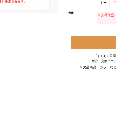
のVAPEデバイスは、咽たて
くなりますので使用される際に
数量
※入荷予定
■Q:どんなフレーバーがあるの
A:全5種類のフレーバーがあ
・ピュアメンソール
甘みを抑えたキレのあるクリア
道フレーバーです。
・レギュラータバコ（メンソー
重厚なレギュラータバコのフ
「よくある質問
す。
「返品・交換につい
※メンソール無し
※欠品商品・カラーなどv
・マスカット&アップルクール
爽やかなマスカットと優しい
・ブルーベリークール
甘さ控えめのブルーベリーと
・ドライレモンメンソール
程よい苦みと酸味を楽しめる
・エナジードリンク
ほんのり苦みのあるエナジー