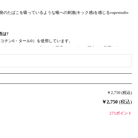
たばこを吸っているような喉への刺激(キック感)を感じるvapestudio
全性は?
コチン0・タール0）を使用しています。
リキッドメーカーによって作られた国産リキッドは、国内でも最高クラスのク
の味わいを再現しています。
いごたえは?
な吸い応えです。
ルによってタバコを吸った時のような刺激のある爽快な喉越しを実感でき
￥2,750 (税込)
でタバコとは違う満足感を体験してください。
￥2,750
(税込)
?
275ポイント
でもご使用は可能ですが、コイル抵抗値0.8～1.2ohmに対応したVAPEデ
、ホットショット成分とメンソール・清涼剤を配合しているので高出力(爆煙タイプ)